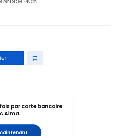
re renforcée - 40cm
ier
fois par carte bancaire
c Alma.
maintenant