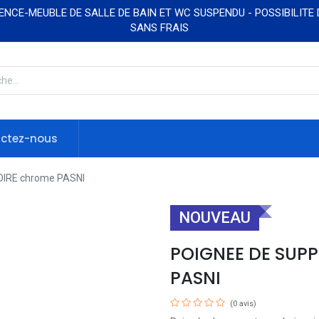
NCE-MEUBLE DE SALLE DE BAIN ET WC SUSPENDU - POSSIBILITE
SANS FRAIS
ctez-nous
IRE chrome PASNI
NOUVEAU
POIGNEE DE SUP
PASNI
(0 avis)