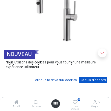
NOUVEAU
Nous utilisons des cookies pour vous fournir une meilleure
Mitigeur évier satin - Ilyas
expérience utilisateur.
(0 avis)
Politique relative aux cookies
Je suis d'accord
259,00
€
0
Accueil
Rechercher
Liste
Compte
d'envies