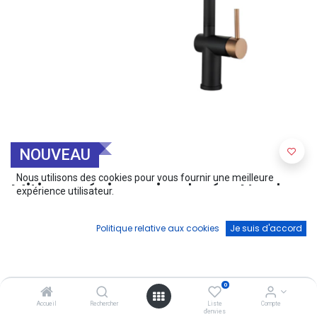
NOUVEAU
Nous utilisons des cookies pour vous fournir une meilleure
Mitigeur évier noir+doré - Noah
expérience utilisateur.
(0 avis)
Politique relative aux cookies
Je suis d'accord
199,00
€
0
Accueil
Rechercher
Liste
Compte
d'envies