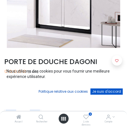
PORTE DE DOUCHE DAGONI
Nous utilisons des cookies pour vous fournir une meilleure
(0 avis)
expérience utilisateur.
Porte de douche chrome - 1500*2000mm
645,00
€
Politique relative aux cookies
Je suis d'accord
0
Accueil
Rechercher
Liste
Compte
d'envies