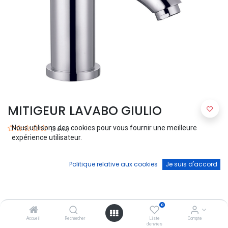
MITIGEUR LAVABO GIULIO
Nous utilisons des cookies pour vous fournir une meilleure
(0 avis)
expérience utilisateur.
MITIGEUR LAVABO GIULIO
Fiable-Esthétique-Pratique
Politique relative aux cookies
Je suis d'accord
Soyez à la pointe du design avec la gamme de mitigeurs Giulio :
chic, organique et épurée.
0
65,00
€
Accueil
Rechercher
Liste
Compte
d'envies