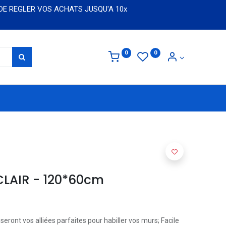
 DE REGLER VOS ACHATS JUSQU'A 10x
0
0
CLAIR - 120*60cm
 seront vos alliées parfaites pour habiller vos murs; Facile