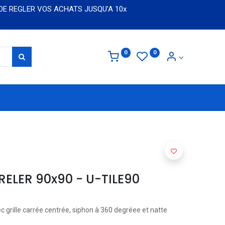
 DE REGLER VOS ACHATS JUSQU'A 10x
0
0
ELER 90x90 - U-TILE90
 grille carrée centrée, siphon à 360 degréee et natte