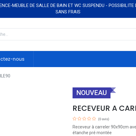
NCE-MEUBLE DE SALLE DE BAIN ET WC SUSPENDU - POSSIBILITE
SANS FRAIS
ctez-nous
ILE90
NOUVEAU
RECEVEUR A CARR
(0 avis)
Receveur à carreler 90x90cm avec
étanche pré montée