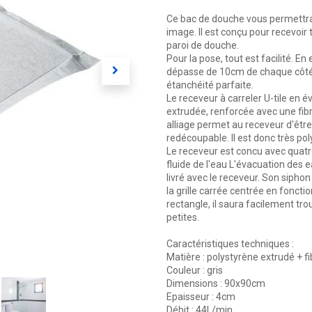
Ce bac de douche vous permettra 
image. Il est conçu pour recevoir
paroi de douche.
Pour la pose, tout est facilité. E
dépasse de 10cm de chaque côté. 
étanchéité parfaite.
Le receveur à carreler U-tile en
extrudée, renforcée avec une fib
alliage permet au receveur d'être
redécoupable. Il est donc très po
Le receveur est concu avec quatr
fluide de l'eau L'évacuation des
livré avec le receveur. Son sipho
la grille carrée centrée en foncti
rectangle, il saura facilement tr
petites.
Caractéristiques techniques :
Matière : polystyrène extrudé + fi
Couleur : gris
Dimensions : 90x90cm
Epaisseur : 4cm
Débit : 44L/min