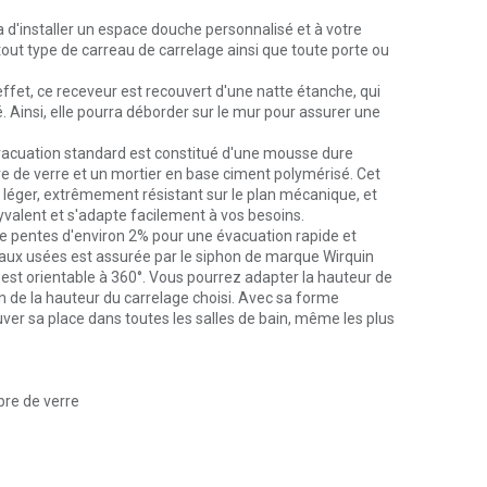
d'installer un espace douche personnalisé et à votre
 tout type de carreau de carrelage ainsi que toute porte ou
n effet, ce receveur est recouvert d'une natte étanche, qui
Ainsi, elle pourra déborder sur le mur pour assurer une
 évacuation standard est constitué d'une mousse dure
re de verre et un mortier en base ciment polymérisé. Cet
 léger, extrêmement résistant sur le plan mécanique, et
lyvalent et s'adapte facilement à vos besoins.
e pentes d'environ 2% pour une évacuation rapide et
 eaux usées est assurée par le siphon de marque Wirquin
n est orientable à 360°. Vous pourrez adapter la hauteur de
on de la hauteur du carrelage choisi. Avec sa forme
ouver sa place dans toutes les salles de bain, même les plus
bre de verre