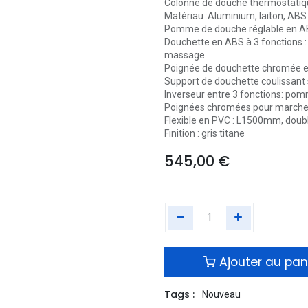
Colonne de douche thermostatiqu
Matériau :Aluminium, laiton, ABS
Pomme de douche réglable en AB
Douchette en ABS à 3 fonctions :
massage
Poignée de douchette chromée e
Support de douchette coulissant s
Inverseur entre 3 fonctions: pom
Poignées chromées pour marche/a
Flexible en PVC : L1500mm, doubl
Finition : gris titane
545,00
€
Ajouter au pan
Tags :
Nouveau