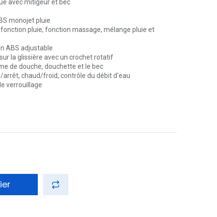
e avec mitigeur et bec
S monojet pluie
 fonction pluie, fonction massage, mélange pluie et
n ABS adjustable
ur la glissière avec un crochet rotatif
me de douche, douchette et le bec
rrêt, chaud/froid, contrôle du débit d'eau
e verrouillage
ier