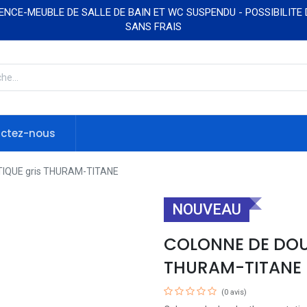
NCE-MEUBLE DE SALLE DE BAIN ET WC SUSPENDU - POSSIBILITE
SANS FRAIS
ctez-nous
QUE gris THURAM-TITANE
NOUVEAU
COLONNE DE DOU
THURAM-TITANE
(0 avis)