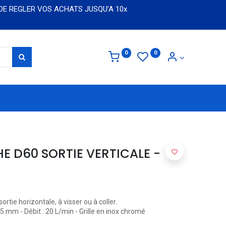
 DE REGLER VOS ACHATS JUSQU'A 10x
0
0
 D60 SORTIE VERTICALE -
ie horizontale, à visser ou à coller.
5 mm - Débit : 20 L/min - Grille en inox chromé