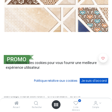
PROMO
Nous utilisons des cookies pour vous fournir une meilleure
expérience utilisateur.
FAIENCE - 30X45 - C/0.81M² -
HARBEIGE-HOLE
Politique relative aux cookies
Je suis d'accord
(0 avis)
Carrelage mural 30x45cm - effet brillant - 6/CTN
0
16,20
€
18,00
€
Accueil
Rechercher
Liste
Compte
d'envies