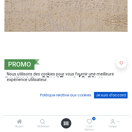
PROMO
Nous utilisons des cookies pour vous fournir une meilleure
FAIENCE - 30X45 - C/0.81M² -
expérience utilisateur.
EDENDARK
Politique relative aux cookies
Je suis d'accord
(0 avis)
Carrelage mural 30x45cm - effet mat - 6/CTN
16,20
€
18,00
€
0
Accueil
Rechercher
Liste
Compte
d'envies